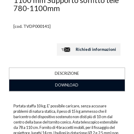
1100 mm Supporto soffitto tele
780-1100mm
[cod.
TVDP000141
]
Richiedi informazioni
DESCRIZIONE
DOWNLOAD
Portata staffa 10 kg. E' possibile caricare, senza accusare
problemi di natura statica, il peso di 15 kg ammesso che il
baricentro del dispositivo sostenuto non disti più di 10 cm dal
centro della base del tornito conico. Asta telescopico estensibile
da 78 a 110 cm. Fornito di 4 braccetti mobili, per il fissaggio del
proiettore, lunghi 14 cm. I bulloni in dotazione (Ø 2 e 2,5 mm) non