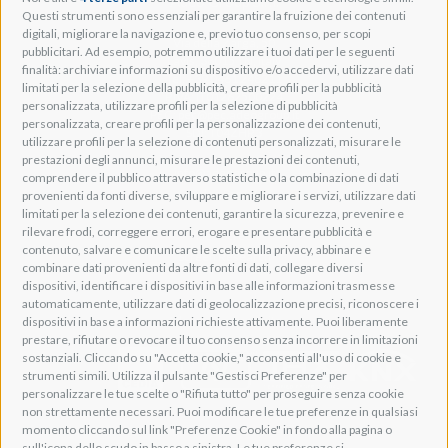
Adeo Group S.r.l.
Questi strumenti sono essenziali per garantire la fruizione dei contenuti
digitali, migliorare la navigazione e, previo tuo consenso, per scopi
Via della Zarga, 50
pubblicitari. Ad esempio, potremmo utilizzare i tuoi dati per le seguenti
Lavis, 38015 TN, Italy
finalità: archiviare informazioni su dispositivo e/o accedervi, utilizzare dati
Tel: +39 0461 248211
limitati per la selezione della pubblicità, creare profili per la pubblicità
P.IVA: IT01262500224
personalizzata, utilizzare profili per la selezione di pubblicità
PEC: pec@pec.adeogroup.it
personalizzata, creare profili per la personalizzazione dei contenuti,
SDI: T04ZHR3
utilizzare profili per la selezione di contenuti personalizzati, misurare le
prestazioni degli annunci, misurare le prestazioni dei contenuti,
info@adeogroup.it
comprendere il pubblico attraverso statistiche o la combinazione di dati
Adeo ProAV
provenienti da fonti diverse, sviluppare e migliorare i servizi, utilizzare dati
limitati per la selezione dei contenuti, garantire la sicurezza, prevenire e
Adeo HomeAV
rilevare frodi, correggere errori, erogare e presentare pubblicità e
Adeo Screen
contenuto, salvare e comunicare le scelte sulla privacy, abbinare e
Screen Research
combinare dati provenienti da altre fonti di dati, collegare diversi
dispositivi, identificare i dispositivi in base alle informazioni trasmesse
automaticamente, utilizzare dati di geolocalizzazione precisi, riconoscere i
Adeum Cinema Suite
dispositivi in base a informazioni richieste attivamente. Puoi liberamente
prestare, rifiutare o revocare il tuo consenso senza incorrere in limitazioni
sostanziali. Cliccando su "Accetta cookie," acconsenti all'uso di cookie e
strumenti simili. Utilizza il pulsante "Gestisci Preferenze" per
personalizzare le tue scelte o "Rifiuta tutto" per proseguire senza cookie
non strettamente necessari. Puoi modificare le tue preferenze in qualsiasi
momento cliccando sul link "Preferenze Cookie" in fondo alla pagina o
sull'icona dello scudo in basso a sinistra. Le tue preferenze si