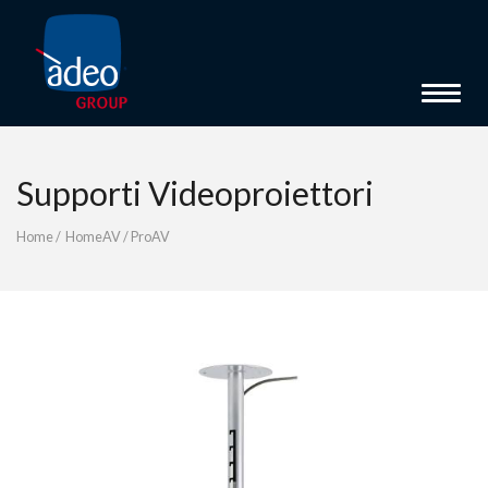
Toggle 
Supporti Videoproiettori
Home
/
HomeAV
/
ProAV