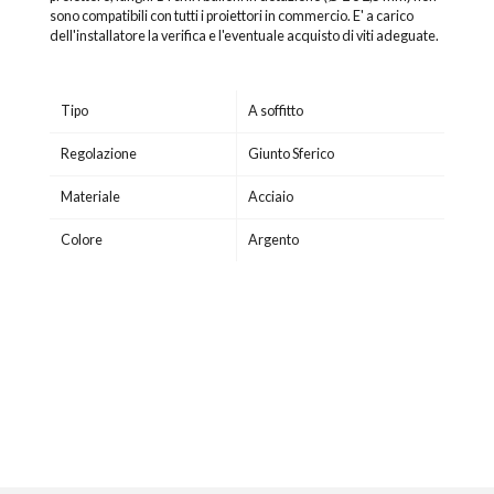
sono compatibili con tutti i proiettori in commercio. E' a carico
dell'installatore la verifica e l'eventuale acquisto di viti adeguate.
Tipo
A soffitto
Regolazione
Giunto Sferico
Materiale
Acciaio
Colore
Argento